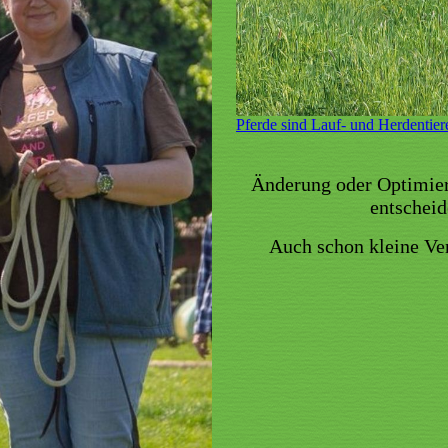
Pferde sind Lauf- und Herdentier
Änderung oder Optimier
entschei
Auch schon kleine Ve